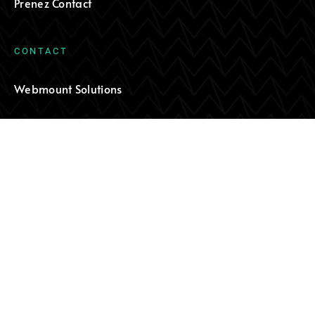
Prenez Contact
C
O
N
T
A
C
T
Webmount Solutions
TÉL.: +011 (503) 7842-9914
COURRIEL : INFO@WEBMOUNT.COM
S
I
È
G
E
S
O
C
I
A
L
Sainte-Sophie, Qc, Canada
A
M
É
R
I
Q
U
E
L
A
T
I
N
E
San Salvador, El Salvador