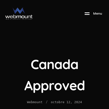
M
e
n
u
Canada
Approved
/
Webmount
octobre 12, 2024