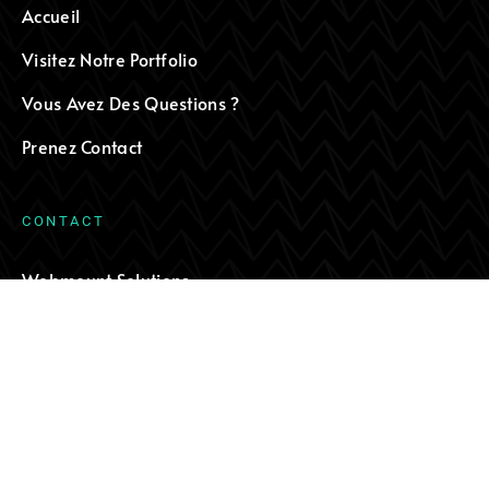
Accueil
Visitez Notre Portfolio
Vous Avez Des Questions ?
Prenez Contact
C
O
N
T
A
C
T
Webmount Solutions
TÉL.: +011 (503) 7842-9914
COURRIEL : INFO@WEBMOUNT.COM
S
I
È
G
E
S
O
C
I
A
L